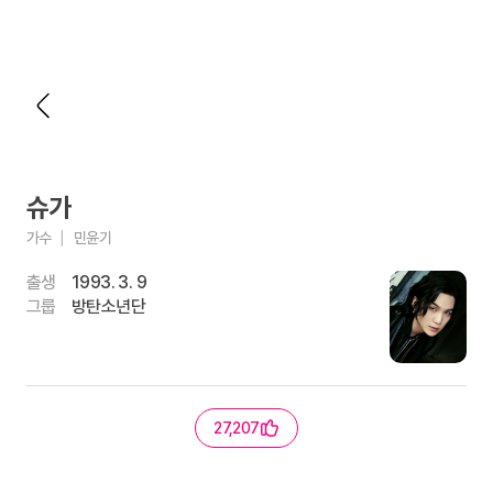
슈가
가수
민윤기
출생
1993. 3. 9
그룹
방탄소년단
27,207