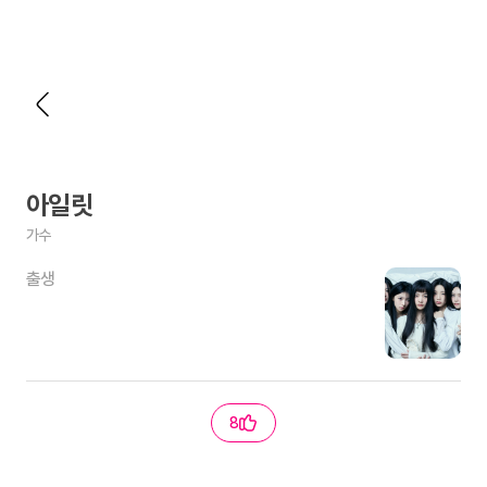
아일릿
가수
출생
8