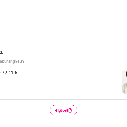
근
akChangGeun
972. 11. 5
41,869