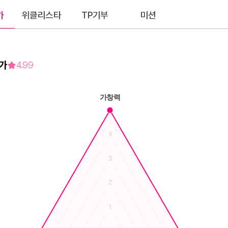
가
위클리스타
TP기부
미션
가
4.99