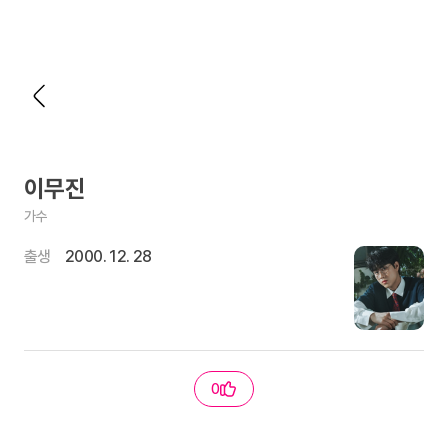
이무진
가수
출생
2000. 12. 28
0