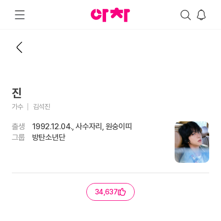
진
가수
김석진
출생
1992.12.04., 사수자리, 원숭이띠
그룹
방탄소년단
34,637