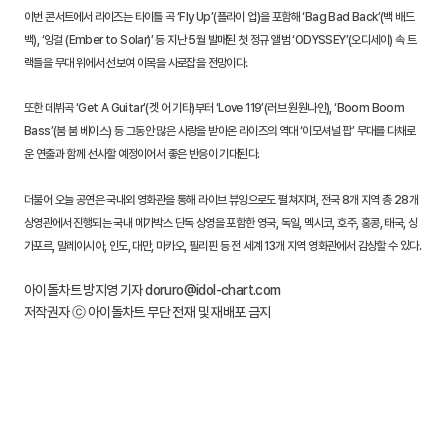
이번 콘서트에서 라이즈는 타이틀 곡 ‘Fly Up’(플라이 업)을 포함해 ‘Bag Bad Back’(백 배드
백), ‘잉걸 (Ember to Solar)’ 등 지난 5월 발매된 첫 정규 앨범 ‘ODYSSEY’(오디세이) 속 트
랙들을 무대 위에서 선보여 이목을 사로잡을 전망이다.
또한 데뷔곡 ‘Get A Guitar’(겟 어 기타)부터 ‘Love 119’(러브 원원나인), ‘Boom Boom
Bass’(붐 붐 베이스) 등 그동안 많은 사랑을 받아온 라이즈의 역대 ‘이모셔널 팝’ 무대를 다채로
운 연출과 함께 선사할 예정이어서 좋은 반응이 기대된다.
더불어 오늘 공연은 국내외 영화관을 통해 라이브 뷰잉으로도 펼쳐지며, 전국 8개 지역 총 28개
상영관에서 진행되는 국내 메가박스 단독 상영을 포함한 영국, 독일, 멕시코, 호주, 홍콩, 태국, 싱
가포르, 말레이시아, 인도, 대만, 마카오, 필리핀 등 전 세계 13개 지역 영화관에서 감상할 수 있다.
아이돌차트 방지영 기자 doruro@idol-chart.com
저작권자 ⓒ 아이돌차트 무단 전재 및 재배포 금지