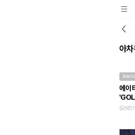
아차
#에이
에이티
'GO
0
1