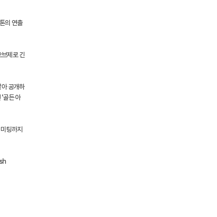
 톤의 연출
오브제로 긴
달아 공개하
'골든 아
팬 미팅까지
sh