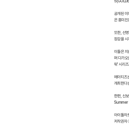
5(GOLDE
공개된 이
은 흥미진
또한, 선
장감을 시
이들은 지
며 다가오
워' 시리즈
에이티즈는 
개최한다는
한편, 신보
Summer
아이돌차트 
저작권자 