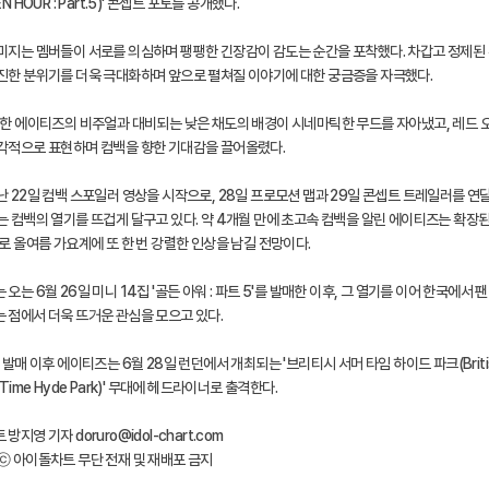
N HOUR : Part.5)' 콘셉트 포토를 공개했다.
미지는 멤버들이 서로를 의심하며 팽팽한 긴장감이 감도는 순간을 포착했다. 차갑고 정제된
진한 분위기를 더욱 극대화하며 앞으로 펼쳐질 이야기에 대한 궁금증을 자극했다.
명한 에이티즈의 비주얼과 대비되는 낮은 채도의 배경이 시네마틱한 무드를 자아냈고, 레드 
각적으로 표현하며 컴백을 향한 기대감을 끌어올렸다.
난 22일 컴백 스포일러 영상을 시작으로, 28일 프로모션 맵과 29일 콘셉트 트레일러를 연
는 컴백의 열기를 뜨겁게 달구고 있다. 약 4개월 만에 초고속 컴백을 알린 에이티즈는 확장된 
로 올여름 가요계에 또 한 번 강렬한 인상을 남길 전망이다.
오는 6월 26일 미니 14집 '골든 아워 : 파트 5'를 발매한 이후, 그 열기를 이어 한국에서 
 점에서 더욱 뜨거운 관심을 모으고 있다.
 발매 이후 에이티즈는 6월 28일 런던에서 개최되는 '브리티시 서머 타임 하이드 파크(Briti
 Time Hyde Park)' 무대에 헤드라이너로 출격한다.
방지영 기자 doruro@idol-chart.com
ⓒ 아이돌차트 무단 전재 및 재배포 금지