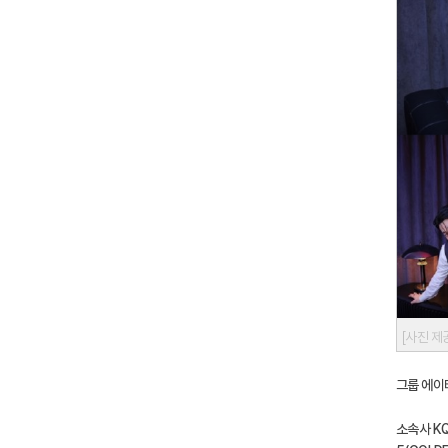
[사진 제
그룹 에이티
소속사 KQ