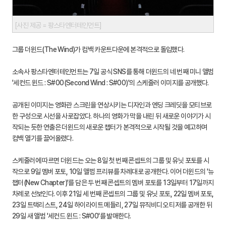
[사진 제공 = 팡스타엔터테인먼트]
그룹 더윈드(The Wind)가 컴백 카운트다운에 본격적으로 돌입했다.
소속사 팡스타엔터테인먼트는 7일 공식 SNS를 통해 더윈드의 네 번째 미니 앨범
'세컨드 윈드 : S#00(Second Wind : S#00)'의 스케줄러 이미지를 공개했다.
공개된 이미지는 영화관 스크린을 연상시키는 디자인과 엔딩 크레딧을 모티브로
한 구성으로 시선을 사로잡았다. 하나의 영화가 막을 내린 뒤 새로운 이야기가 시
작되는 듯한 연출은 더윈드의 새로운 챕터가 본격적으로 시작될 것을 예고하며
컴백 열기를 끌어올렸다.
스케줄러에 따르면 더윈드는 오는 8일 첫 번째 콘셉트의 그룹 및 유닛 포토를 시
작으로 9일 멤버 포토, 10일 앨범 프리뷰를 차례대로 공개한다. 이어 더윈드의 '뉴
챕터(New Chapter)'를 담은 두 번째 콘셉트의 멤버 포토를 13일부터 17일까지
차례로 선보인다. 이후 21일 세 번째 콘셉트의 그룹 및 유닛 포토, 22일 멤버 포토,
23일 트랙리스트, 24일 하이라이트 메들리, 27일 뮤직비디오 티저를 공개한 뒤
29일 새 앨범 '세컨드 윈드 : S#00'를 발매한다.