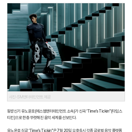
사진-SM엔터테인먼트 제공
동방신기 유노윤호(에스엠엔터테인먼트 소속)가 신곡 ‘Time’s Tickin’’(타임스
티킨)으로 한층 뚜렷해진 음악 세계를 선보인다.
유노윤호 싱글 ‘Time’s Tickin’’은 7월 20일 오후 6시 각종 글로벌 음악 플랫폼