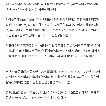
에서 공개되며, 동명의 타이틀곡 ‘Time’s Tickin’’과 수록곡 ‘보통의 이야기 (An
Ordinary Story)’ 총 2곡이 수록되어 있다.
타이틀곡 ‘Time’s Tickin’’은 시곗바늘 소리가 인상적인 업비트 전개의 컨템포러
리 팝 댄스 곡으로, 리드미컬한 보컬과 랩, 파워풀한 후렴구가 에너지를 배가시키
며, 유노윤호가 작사에 참여한 가사에는 시간의 흐름 속에서도 변치 않는 포부와
다짐을 유노윤호의 언어로 풀어내 곡의 진정성을 더한다.
더불어 이번 신곡 퍼포먼스는 클래식한 팝 무드의 안무를 중심으로 드라마틱하게
구성되었으며, 반복되는 ‘Time’s Tickin’’이라는 가사와 시곗바늘 소리에 맞춰 시
간을 표현한 다채로운 포인트 동작이 어우러져 무대 몰입도를 극대화할 예정이
다.
또한 오늘(7일) 0시 동방신기 공식 SNS에는 티저 이미지가 오픈, 무한한 가능성
이 펼쳐지는 게임 세계 속에서 ‘캐릭터’로 변신한 유노윤호의 색다른 모습을 확인
할 수 있어 이번 콘셉트를 향한 궁금증을 증폭시키고 있다.
한편, 유노윤호 싱글 ‘Time’s Tickin’’은 7월 20일 음반으로도 발매되며, 현재 각
종 온오프라인 음반 매장에서 예약 구매가 가능하다.