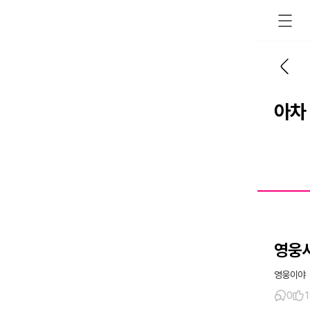
아차
영웅
영웅이야
0
1