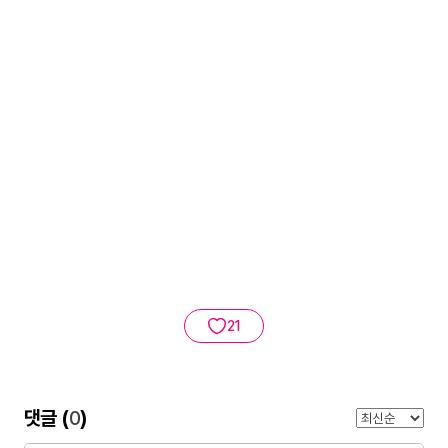
21
댓글 (
0
)