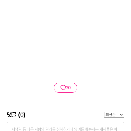
20
댓글 (
0
)